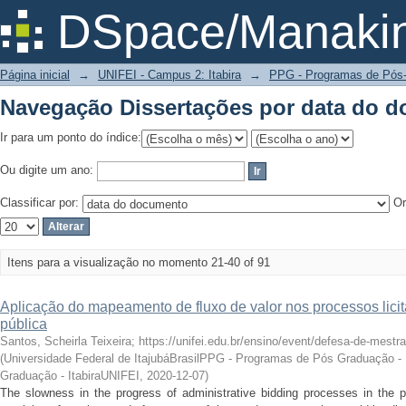
Navegação Dissertações por data do 
DSpace/Manakin
Página inicial
→
UNIFEI - Campus 2: Itabira
→
PPG - Programas de Pós
Navegação Dissertações por data do 
Ir para um ponto do índice:
Ou digite um ano:
Classificar por:
Or
Itens para a visualização no momento 21-40 of 91
Aplicação do mapeamento de fluxo de valor nos processos lici
pública
Santos, Scheirla Teixeira; https://unifei.edu.br/ensino/event/defesa-de-mestr
(
Universidade Federal de ItajubáBrasilPPG - Programas de Pós Graduação -
Graduação - ItabiraUNIFEI
,
2020-12-07
)
The slowness in the progress of administrative bidding processes in the p