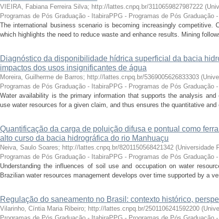
VIEIRA, Fabiana Ferreira Silva; http://lattes.cnpq.br/3110659827987222
(
Univ
Programas de Pós Graduação - ItabiraPPG - Programas de Pós Graduação - 
The international business scenario is becoming increasingly competitive.
which highlights the need to reduce waste and enhance results. Mining follows
Diagnóstico da disponibilidade hídrica superficial da bacia hid
impactos dos usos insignificantes de água
Moreira, Guilherme de Barros; http://lattes.cnpq.br/5369005626833303
(
Unive
Programas de Pós Graduação - ItabiraPPG - Programas de Pós Graduação - 
Water availability is the primary information that supports the analysis and 
use water resources for a given claim, and thus ensures the quantitative and qu
Quantificação da carga de poluição difusa e pontual como fer
alto curso da bacia hidrográfica do rio Manhuaçu
Neiva, Saulo Soares; http://lattes.cnpq.br/8201150568421342
(
Universidade F
Programas de Pós Graduação - ItabiraPPG - Programas de Pós Graduação - 
Understanding the influences of soil use and occupation on water resource
Brazilian water resources management develops over time supported by a very 
Regulação do saneamento no Brasil: contexto histórico, perspe
Vilarinho, Cíntia Maria Ribeiro; http://lattes.cnpq.br/2501106241592200
(
Unive
Programas de Pós Graduação - ItabiraPPG - Programas de Pós Graduação - 