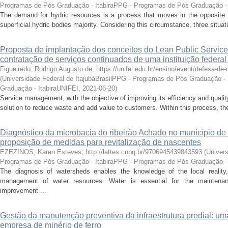
Programas de Pós Graduação - ItabiraPPG - Programas de Pós Graduação - 
The demand for hydric resources is a process that moves in the opposite di
superficial hydric bodies majority. Considering this circumstance, three situatio
Proposta de implantação dos conceitos do Lean Public Servic
contratação de serviços continuados de uma instituição federal
Figueiredo, Rodrigo Augusto de; https://unifei.edu.br/ensino/event/defesa-de-
(
Universidade Federal de ItajubáBrasilPPG - Programas de Pós Graduação -
Graduação - ItabiraUNIFEI
,
2021-06-20
)
Service management, with the objective of improving its efficiency and qualit
solution to reduce waste and add value to customers. Within this process, the 
Diagnóstico da microbacia do ribeirão Achado no município de
proposição de medidas para revitalização de nascentes
EZEZINOS, Karen Esteves; http://lattes.cnpq.br/9706945439843593
(
Univers
Programas de Pós Graduação - ItabiraPPG - Programas de Pós Graduação - 
The diagnosis of watersheds enables the knowledge of the local reality,
management of water resources. Water is essential for the maintenance
improvement ...
Gestão da manutenção preventiva da infraestrutura predial: 
empresa de minério de ferro