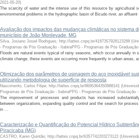
2021-05-20
)
The scarcity of water and the intense use of this resource by agricultural 
environmental problems in the hydrographic basin of Bicudo river, an affluent o
Avaliação dos impactos das mudanças climáticas no sistema 
município de João Monlevade, MG
Silva, Josiano Josiel Rodrigues; http://lattes.cnpq.br/4187357928123288
(
Uni
- Programas de Pós Graduação - ItabiraPPG - Programas de Pós Graduação 
Floods are natural events typical of rainy seasons, which occur annually in s
climate change, these events are occurring more frequently in urban areas, as 
Otimização dos parâmetros de usinagem do aço inoxidável s
utilizando metodologia de superfície de resposta
Nascimento, Carlos Filipe; http://lattes.cnpq.br/8695364350988141
(
Universid
Programas de Pós Graduação - ItabiraPPG - Programas de Pós Graduação - 
The improvement of processes and products has increased substantially
between organizations, expanding quality control and the search for proces
in ...
Caracterização e Quantificação do Potencial Hídrico Subterrâ
Piracicaba (MG)
CASTRO, Karen Quintão; http://lattes.cnpq.br/6357742203273122
(
Universid