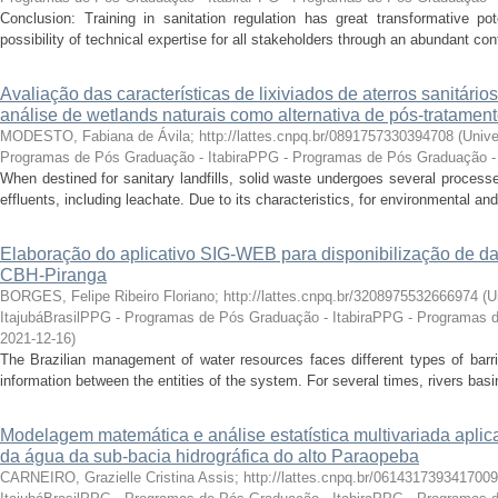
Conclusion: Training in sanitation regulation has great transformative pot
possibility of technical expertise for all stakeholders through an abundant c
Avaliação das características de lixiviados de aterros sanitári
análise de wetlands naturais como alternativa de pós-tratamen
MODESTO, Fabiana de Ávila; http://lattes.cnpq.br/0891757330394708
(
Unive
Programas de Pós Graduação - ItabiraPPG - Programas de Pós Graduação - 
When destined for sanitary landfills, solid waste undergoes several processe
effluents, including leachate. Due to its characteristics, for environmental and
Elaboração do aplicativo SIG-WEB para disponibilização de dad
CBH-Piranga
BORGES, Felipe Ribeiro Floriano; http://lattes.cnpq.br/3208975532666974
(
U
ItajubáBrasilPPG - Programas de Pós Graduação - ItabiraPPG - Programas 
2021-12-16
)
The Brazilian management of water resources faces different types of barri
information between the entities of the system. For several times, rivers bas
Modelagem matemática e análise estatística multivariada apli
da água da sub-bacia hidrográfica do alto Paraopeba
CARNEIRO, Grazielle Cristina Assis; http://lattes.cnpq.br/0614317393417009