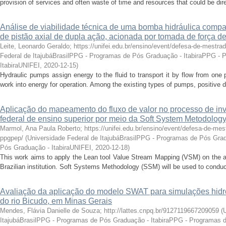
provision of services and often waste of time and resources that could be direct
Análise de viabilidade técnica de uma bomba hidráulica compa
de pistão axial de dupla ação, acionada por tomada de força de
Leite, Leonardo Geraldo; https://unifei.edu.br/ensino/event/defesa-de-mestrad
Federal de ItajubáBrasilPPG - Programas de Pós Graduação - ItabiraPPG -
ItabiraUNIFEI
,
2020-12-15
)
Hydraulic pumps assign energy to the fluid to transport it by flow from one 
work into energy for operation. Among the existing types of pumps, positive 
Aplicação do mapeamento do fluxo de valor no processo de inve
federal de ensino superior por meio da Soft System Metodolog
Marmol, Ana Paula Roberto; https://unifei.edu.br/ensino/event/defesa-de-mes
ppgpep/
(
Universidade Federal de ItajubáBrasilPPG - Programas de Pós Gra
Pós Graduação - ItabiraUNIFEI
,
2020-12-18
)
This work aims to apply the Lean tool Value Stream Mapping (VSM) on the a
Brazilian institution. Soft Systems Methodology (SSM) will be used to conduct
Avaliação da aplicação do modelo SWAT para simulações hidro
do rio Bicudo, em Minas Gerais
Mendes, Flávia Danielle de Souza; http://lattes.cnpq.br/9127119667209059
(
ItajubáBrasilPPG - Programas de Pós Graduação - ItabiraPPG - Programas 