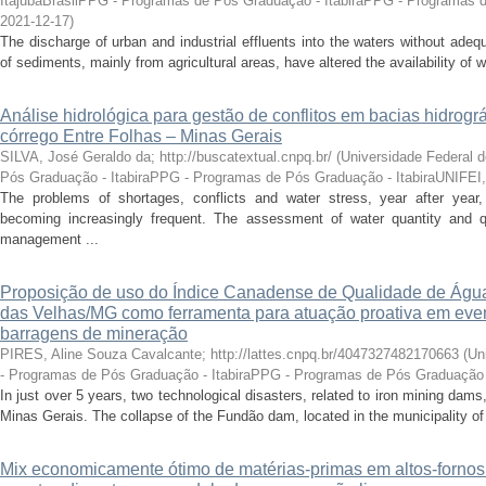
ItajubáBrasilPPG - Programas de Pós Graduação - ItabiraPPG - Programas 
2021-12-17
)
The discharge of urban and industrial effluents into the waters without adeq
of sediments, mainly from agricultural areas, have altered the availability of wa
Análise hidrológica para gestão de conflitos em bacias hidrogr
córrego Entre Folhas – Minas Gerais
SILVA, José Geraldo da; http://buscatextual.cnpq.br/
(
Universidade Federal 
Pós Graduação - ItabiraPPG - Programas de Pós Graduação - ItabiraUNIFEI
The problems of shortages, conflicts and water stress, year after yea
becoming increasingly frequent. The assessment of water quantity and qu
management ...
Proposição de uso do Índice Canadense de Qualidade de Águ
das Velhas/MG como ferramenta para atuação proativa em eve
barragens de mineração
PIRES, Aline Souza Cavalcante; http://lattes.cnpq.br/4047327482170663
(
Un
- Programas de Pós Graduação - ItabiraPPG - Programas de Pós Graduação 
In just over 5 years, two technological disasters, related to iron mining dams,
Minas Gerais. The collapse of the Fundão dam, located in the municipality of 
Mix economicamente ótimo de matérias-primas em altos-fornos 