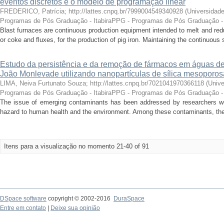
eventos discretos e o modelo de programação linear
FREDERICO, Patrícia; http://lattes.cnpq.br/7999004549340928
(
Universidade
Programas de Pós Graduação - ItabiraPPG - Programas de Pós Graduação - 
Blast furnaces are continuous production equipment intended to melt and redu
or coke and fluxes, for the production of pig iron. Maintaining the continuous s
Estudo da persistência e da remoção de fármacos em águas de
João Monlevade utilizando nanopartículas de sílica mesoporos
LIMA, Neiva Furtunato Souza; http://lattes.cnpq.br/7021041970366118
(
Unive
Programas de Pós Graduação - ItabiraPPG - Programas de Pós Graduação - 
The issue of emerging contaminants has been addressed by researchers worl
hazard to human health and the environment. Among these contaminants, the
Itens para a visualização no momento 21-40 of 91
DSpace software
copyright © 2002-2016
DuraSpace
Entre em contato
|
Deixe sua opinião