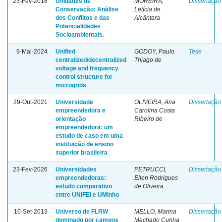
23-Fev-2018
Unidades de
MOREIRA,
Dissertação
Conservação: Análise
Letícia de
dos Conflitos e das
Alcântara
Potencialidades
Socioambientais.
9-Mai-2024
Unified
GODOY, Paulo
Tese
centralized/decentralized
Thiago de
voltage and frequency
control structure for
microgrids
29-Out-2021
Universidade
OLIVEIRA, Ana
Dissertação
empreendedora e
Carolina Costa
orientação
Ribeiro de
empreendedora: um
estudo de caso em uma
instituição de ensino
superior brasileira
23-Fev-2026
Universidades
PETRUCCI,
Dissertação
empreendedoras:
Ellen Rodrigues
estudo comparativo
de Oliveira
entre UNIFEI e UMinho
10-Set-2013
Universo de FLRW
MELLO, Marina
Dissertação
dominado por campos
Machado Cunha