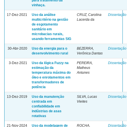
para tratamento da
vinhaça.
17-Dez-2021
Uso da análise
CRUZ, Carolina
Dissertação
multicritério na gestão
Lacerda da
de esgotamento
sanitário em
microbacias rurais,
usando ferramentas SIG
30-Abr-2020
Uso da energia para o
BEZERRA,
Dissertação
desenvolvimento rural
Verônica Dantas
3-Dez-2021
Uso da lógica Fuzzy na
PEREIRA,
Dissertação
estimação da
Matheus
temperatura máxima do
Antunes
óleo e enrolamentos em
transformadores de
potência
13-Dez-2019
Uso da manutenção
SILVA, Lucas
Dissertação
centrada em
Vieites
confiabilidade em
indústrias de asas
rotativas
21-Nov-2024
Uso da modelagem de
ROCHA,
Dissertação