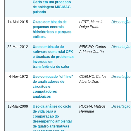
Carlo em um processo
de soldagem MIG/MAG
pulsado
14-Mai-2015
O uso combinado de
LEITE, Marcelo
Dissertação
pequenas centrais
Daige Prado
hidrelétricas e parques
eólicos.
22-Mar-2012
Uso combinado do
RIBEIRO, Carlos
Dissertação
software comercial CFX
Adriano Corrêa
e técnicas de problemas
inversos em
transferência de calor
4-Nov-1972
Uso conjugado “off line”
COELHO, Carlos
Dissertação
de analisadores de
Alberto Dias
circuitos e
computadores
analógicos
13-Mai-2009
Uso da análise do ciclo
ROCHA, Mateus
Dissertação
de vida para a
Henrique
comparação do
desempenho ambiental
de quatro alternativas