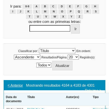
Ir para:
0-9
A
B
C
D
E
F
G
H
I
J
K
L
M
N
O
P
Q
R
S
T
U
V
W
X
Y
Z
ou entre com as primeiras letras:
Classificar por:
Em ordem:
Resultados/Página
Registro(s):
< Anterior
Mostrando resultados 4164 a 4183 de 4301
Próximo >
Data do
Título
Autor(es)
Tipo
documento