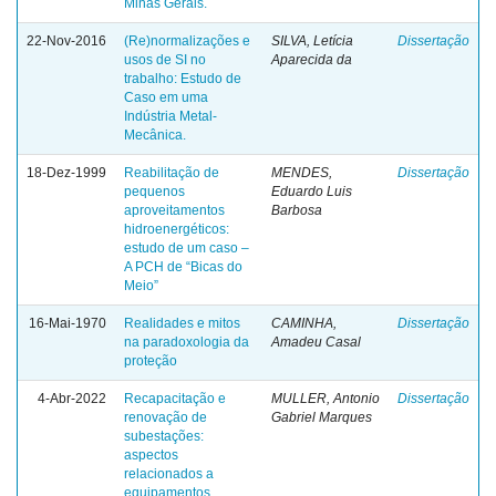
Minas Gerais.
22-Nov-2016
(Re)normalizações e
SILVA, Letícia
Dissertação
usos de SI no
Aparecida da
trabalho: Estudo de
Caso em uma
Indústria Metal-
Mecânica.
18-Dez-1999
Reabilitação de
MENDES,
Dissertação
pequenos
Eduardo Luis
aproveitamentos
Barbosa
hidroenergéticos:
estudo de um caso –
A PCH de “Bicas do
Meio”
16-Mai-1970
Realidades e mitos
CAMINHA,
Dissertação
na paradoxologia da
Amadeu Casal
proteção
4-Abr-2022
Recapacitação e
MULLER, Antonio
Dissertação
renovação de
Gabriel Marques
subestações:
aspectos
relacionados a
equipamentos,