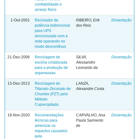
confiabilidade e
arranjo físico
1-Out-2001
Reciclador de
RIBEIRO, Erik
Dissertação
potência bidirecional
dos Reis
para UPS
sincronizada com a
rede operando no
modo descontínuo
21-Dez-2006
Reciclagem de
SILVA,
Dissertação
escória cristalizada
Alessandro
para a produção de
Leonardo da
argamassas
13-Dez-2013
Reciclagem do
LANZA,
Dissertação
Titanato-Zirconato de
Alexandre Costa
Chumbo (PZT) pelo
Método
Coprecipitado.
19-Nov-2020
Recomendações
CARVALHO, Ana
Dissertação
técnicas para
Paula Sarmento
amenizar os
de
impactos causados
pela