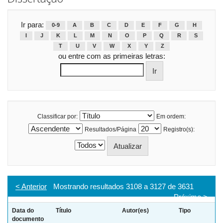
Ir para:
0-9
A
B
C
D
E
F
G
H
I
J
K
L
M
N
O
P
Q
R
S
T
U
V
W
X
Y
Z
ou entre com as primeiras letras:
Classificar por:
Em ordem:
Resultados/Página
Registro(s):
< Anterior
Mostrando resultados 3108 a 3127 de 3631
Próximo >
Data do
Título
Autor(es)
Tipo
documento