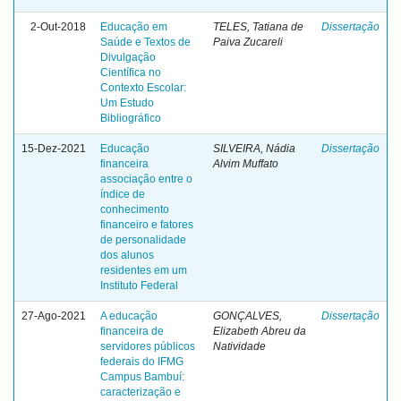
2-Out-2018
Educação em
TELES, Tatiana de
Dissertação
Saúde e Textos de
Paiva Zucareli
Divulgação
Científica no
Contexto Escolar:
Um Estudo
Bibliográfico
15-Dez-2021
Educação
SILVEIRA, Nádia
Dissertação
financeira
Alvim Muffato
associação entre o
índice de
conhecimento
financeiro e fatores
de personalidade
dos alunos
residentes em um
Instituto Federal
27-Ago-2021
A educação
GONÇALVES,
Dissertação
financeira de
Elizabeth Abreu da
servidores públicos
Natividade
federais do IFMG
Campus Bambuí:
caracterização e