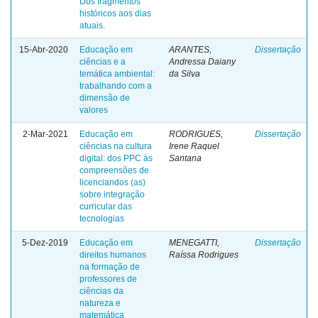
Dos fragmentos
históricos aos dias
atuais.
15-Abr-2020
Educação em
ARANTES,
Dissertação
ciências e a
Andressa Daiany
temática ambiental:
da Silva
trabalhando com a
dimensão de
valores
2-Mar-2021
Educação em
RODRIGUES,
Dissertação
ciências na cultura
Irene Raquel
digital: dos PPC às
Santana
compreensões de
licenciandos (as)
sobre integração
curricular das
tecnologias
5-Dez-2019
Educação em
MENEGATTI,
Dissertação
direitos humanos
Raíssa Rodrigues
na formação de
professores de
ciências da
natureza e
matemática