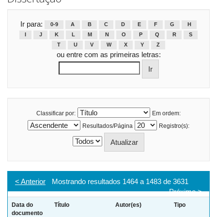
Ir para:
0-9
A
B
C
D
E
F
G
H
I
J
K
L
M
N
O
P
Q
R
S
T
U
V
W
X
Y
Z
ou entre com as primeiras letras:
Classificar por:
Em ordem:
Resultados/Página
Registro(s):
< Anterior
Mostrando resultados 1464 a 1483 de 3631
Próximo >
Data do
Título
Autor(es)
Tipo
documento