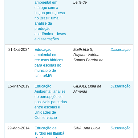
ambiental em
Leite de
diálogo com a
língua portuguesa
no Brasil: uma
análise da
produção
acadêmica – teses
e dissertações
21-Out-2024
Educação
MEIRELES,
Dissertação
ambiental em
Dayane Valéria
recursos hídricos
Santos Pereira de
para escolas do
município de
Itabira/MG
15-Mar-2019
Educação
GILIOLI, Ligia de
Dissertação
Ambiental: análise
Almeida
de percepções e
possíveis parcerias
entre escolas e
Unidades de
Conservação
29-Ago-2014
Educação de
SAIA, Ana Lucia
Dissertação
surdos em Itajubá: