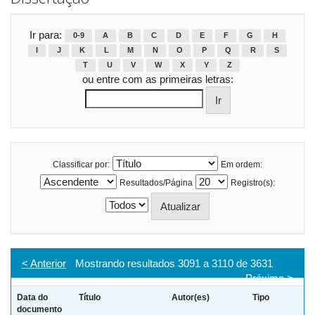
Ir para:
0-9
A
B
C
D
E
F
G
H
I
J
K
L
M
N
O
P
Q
R
S
T
U
V
W
X
Y
Z
ou entre com as primeiras letras:
Classificar por:
Em ordem:
Resultados/Página
Registro(s):
< Anterior
Mostrando resultados 3091 a 3110 de 3631
Próximo >
Data do
Título
Autor(es)
Tipo
documento