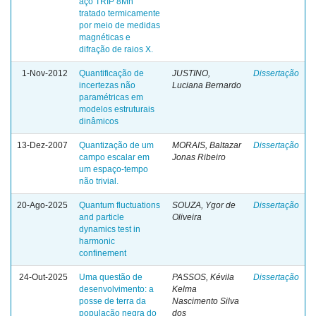
aço TRIP 8Mn
tratado termicamente
por meio de medidas
magnéticas e
difração de raios X.
1-Nov-2012
Quantificação de
JUSTINO,
Dissertação
incertezas não
Luciana Bernardo
paramétricas em
modelos estruturais
dinâmicos
13-Dez-2007
Quantização de um
MORAIS, Baltazar
Dissertação
campo escalar em
Jonas Ribeiro
um espaço-tempo
não trivial.
20-Ago-2025
Quantum fluctuations
SOUZA, Ygor de
Dissertação
and particle
Oliveira
dynamics test in
harmonic
confinement
24-Out-2025
Uma questão de
PASSOS, Kévila
Dissertação
desenvolvimento: a
Kelma
posse de terra da
Nascimento Silva
população negra do
dos