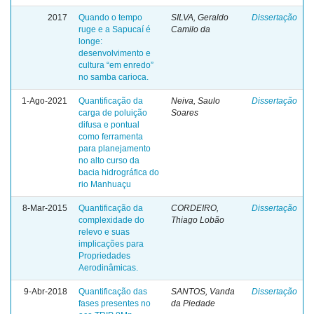
2017
Quando o tempo
SILVA, Geraldo
Dissertação
ruge e a Sapucaí é
Camilo da
longe:
desenvolvimento e
cultura “em enredo”
no samba carioca.
1-Ago-2021
Quantificação da
Neiva, Saulo
Dissertação
carga de poluição
Soares
difusa e pontual
como ferramenta
para planejamento
no alto curso da
bacia hidrográfica do
rio Manhuaçu
8-Mar-2015
Quantificação da
CORDEIRO,
Dissertação
complexidade do
Thiago Lobão
relevo e suas
implicações para
Propriedades
Aerodinâmicas.
9-Abr-2018
Quantificação das
SANTOS, Vanda
Dissertação
fases presentes no
da Piedade