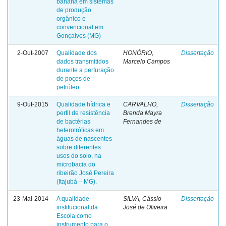
banana em sistemas
de produção
orgânico e
convencional em
Gonçalves (MG)
2-Out-2007
Qualidade dos
HONÓRIO,
Dissertação
dados transmitidos
Marcelo Campos
durante a perfuração
de poços de
petróleo.
9-Out-2015
Qualidade hídrica e
CARVALHO,
Dissertação
perfil de resistência
Brenda Mayra
de bactérias
Fernandes de
heterotróficas em
águas de nascentes
sobre diferentes
usos do solo, na
microbacia do
ribeirão José Pereira
(Itajubá – MG).
23-Mai-2014
A qualidade
SILVA, Cássio
Dissertação
institucional da
José de Oliveira
Escola como
instrumento para o