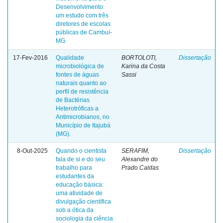
Desenvolvimento:
um estudo com três
diretores de escolas
públicas de Cambuí-
MG.
17-Fev-2016
Qualidade
BORTOLOTI,
Dissertação
microbiológica de
Karina da Costa
fontes de águas
Sassi
naturais quanto ao
perfil de resistência
de Bactérias
Heterotróficas a
Antimicrobianos, no
Município de Itajubá
(MG).
8-Out-2025
Quando o cientista
SERAFIM,
Dissertação
fala de si e do seu
Alexandre do
trabalho para
Prado Caldas
estudantes da
educação básica:
uma atividade de
divulgação científica
sob a ótica da
sociologia da ciência